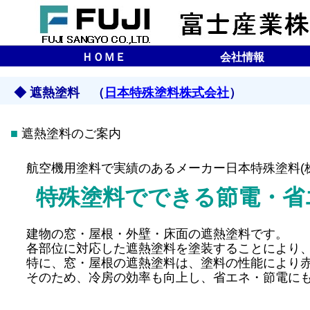
ＨＯＭＥ
会社情報
企業理念
会社概要
沿革
所在地（マップ）
◆ 遮熱塗料 （
日本特殊塗料株式会社
）
■
遮熱塗料のご案内
航空機用塗料で実績のあるメーカー日本特殊塗料(株
特殊塗料でできる節電・省
建物の窓・屋根・外壁・床面の遮熱塗料です。
各部位に対応した遮熱塗料を塗装することにより、
特に、窓・屋根の遮熱塗料は、塗料の性能により赤
そのため、冷房の効率も向上し、省エネ・節電に