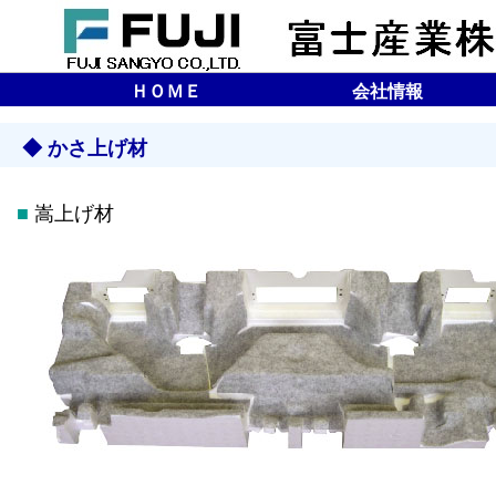
ＨＯＭＥ
会社情報
企業理念
会社概要
沿革
所在地（マップ）
◆ かさ上げ材
■
嵩上げ材